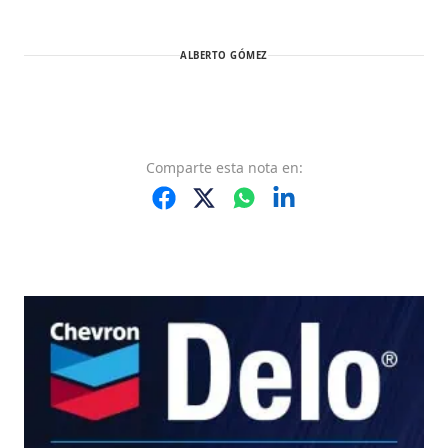
ALBERTO GÓMEZ
Comparte
esta nota
en: