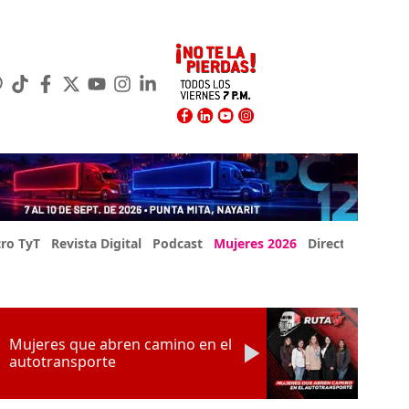
ro TyT
Revista Digital
Podcast
Mujeres 2026
Directorio Exp
Mujeres que abren camino en el
autotransporte