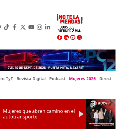
ro TyT
Revista Digital
Podcast
Mujeres 2026
Directorio Exp
Mujeres que abren camino en el
autotransporte