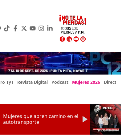
ro TyT
Revista Digital
Podcast
Mujeres 2026
Directorio Exp
Mujeres que abren camino en el
autotransporte