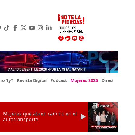
ro TyT
Revista Digital
Podcast
Mujeres 2026
Directorio Exp
Mujeres que abren camino en el
autotransporte