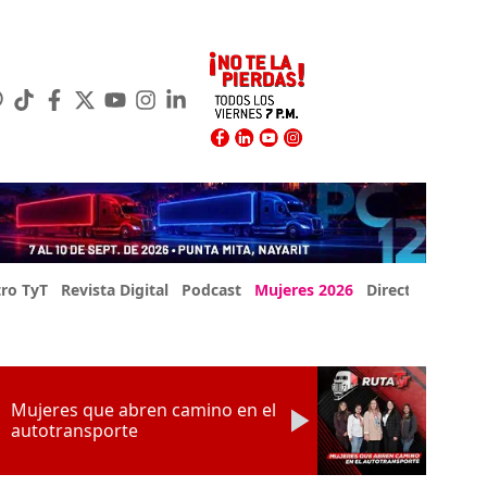
ro TyT
Revista Digital
Podcast
Mujeres 2026
Directorio Exp
Mujeres que abren camino en el
autotransporte