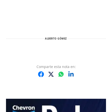
ALBERTO GÓMEZ
Comparte
esta nota
en: