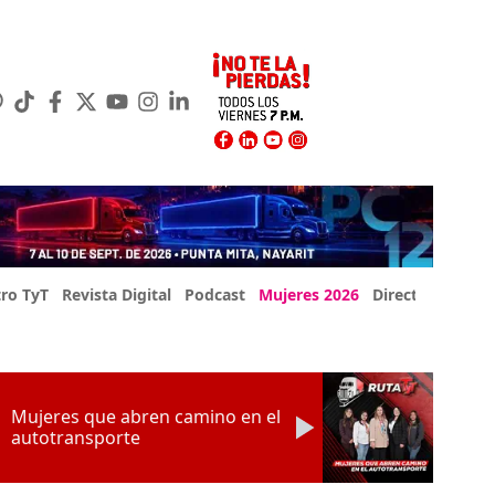
ro TyT
Revista Digital
Podcast
Mujeres 2026
Directorio Exp
Mujeres que abren camino en el
autotransporte