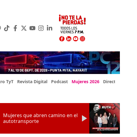
ro TyT
Revista Digital
Podcast
Mujeres 2026
Directorio Exp
Mujeres que abren camino en el
autotransporte