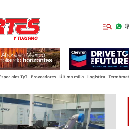
Especiales TyT
Proveedores
Última milla
Logística
Termómet