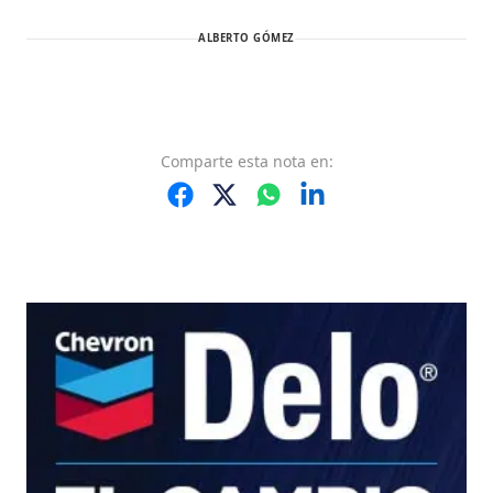
ALBERTO GÓMEZ
Comparte
esta nota
en: