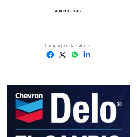
ALBERTO GÓMEZ
Comparte
esta nota
en: