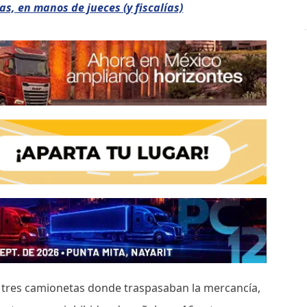
as, en manos de jueces (y fiscalías)
las tres camionetas donde traspasaban la mercancía,