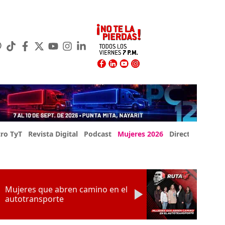
ro TyT
Revista Digital
Podcast
Mujeres 2026
Directorio Exp
Mujeres que abren camino en el
autotransporte