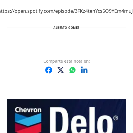
https://open.spotify.com/episode/3FKz4tenYcs5O9YEm4muJ
ALBERTO GÓMEZ
Comparte
esta nota
en: