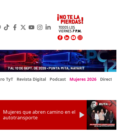
ro TyT
Revista Digital
Podcast
Mujeres 2026
Directorio Exp
Mujeres que abren camino en el
autotransporte