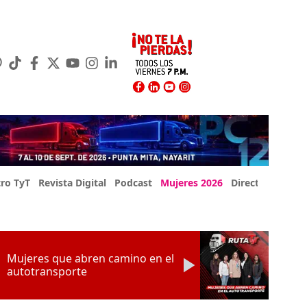
ro TyT
Revista Digital
Podcast
Mujeres 2026
Directorio Exp
Mujeres que abren camino en el
autotransporte