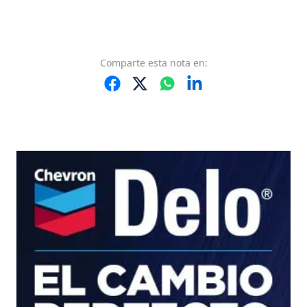
Comparte
esta nota
en: