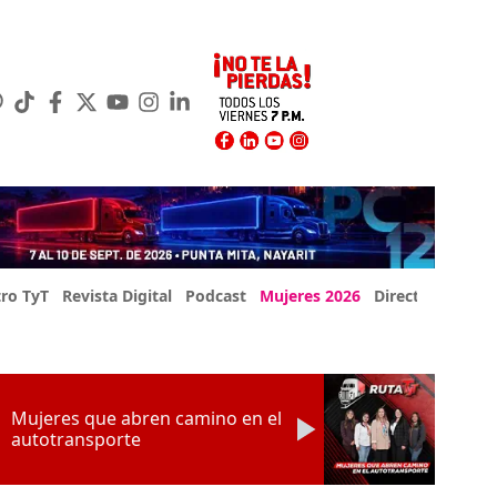
ro TyT
Revista Digital
Podcast
Mujeres 2026
Directorio Exp
Mujeres que abren camino en el
autotransporte