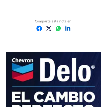
Comparte
esta nota
en: