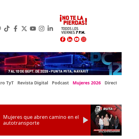
ro TyT
Revista Digital
Podcast
Mujeres 2026
Directorio Exp
Mujeres que abren camino en el
autotransporte