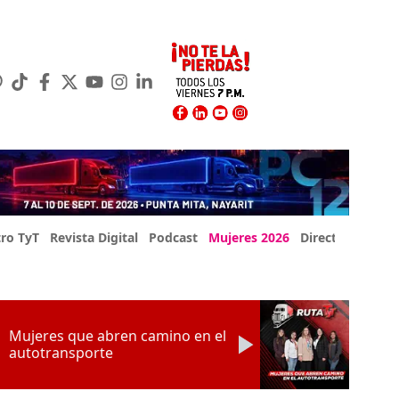
ro TyT
Revista Digital
Podcast
Mujeres 2026
Directorio Exp
Mujeres que abren camino en el
autotransporte