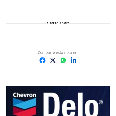
ALBERTO GÓMEZ
Comparte
esta nota
en: