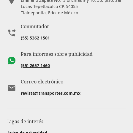
Emiliano Zapata No.13 oficinas 9 y 10. 5to piso. San
Lucas Tepetlacalco CP. 54055
Tlalnepantla, Edo. de México.
Conmutador
(55) 5362 1501
Para informes sobre publicidad
(55) 2657 1460
Correo electrónico
revista@transportes.com.mx
Ligas de interés:
Aviso de privacidad