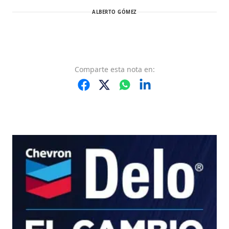
ALBERTO GÓMEZ
Comparte
esta nota
en: