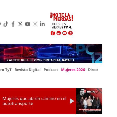
ro TyT
Revista Digital
Podcast
Mujeres 2026
Directorio Exp
Mujeres que abren camino en el
autotransporte