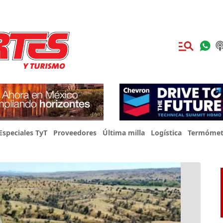
Especiales TyT
Proveedores
Última milla
Logística
Termómet