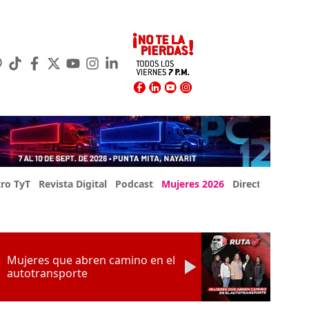
ro TyT
Revista Digital
Podcast
Mujeres 2026
Directorio Exp
Mujeres que abren camino en el
autotransporte