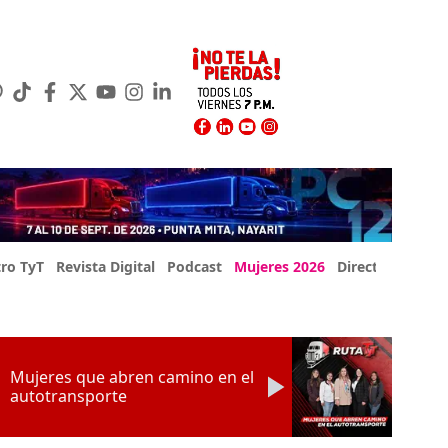
ro TyT
Revista Digital
Podcast
Mujeres 2026
Directorio Exp
Mujeres que abren camino en el
autotransporte