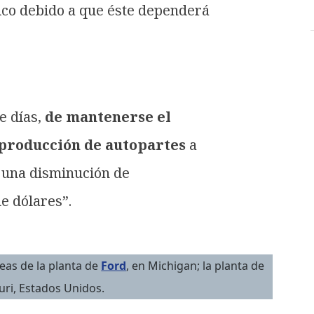
ico debido a que éste dependerá
e días,
de mantenerse el
e producción de autopartes
a
r una disminución de
e dólares”.
neas de la planta de
Ford
, en Michigan; la planta de
ri, Estados Unidos.