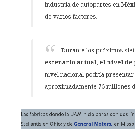
industria de autopartes en Méx
de varios factores.
Durante los próximos siet
escenario actual, el nivel d
nivel nacional podría presenta
aproximadamente 76 millones d
Las fábricas donde la UAW inició paros son dos lí
Stellantis en Ohio; y de
General Motors,
en Missou