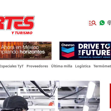
Especiales TyT
Proveedores
Última milla
Logística
Termómet