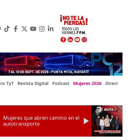
ro TyT
Revista Digital
Podcast
Mujeres 2026
Directorio Exp
Mujeres que abren camino en el
autotransporte