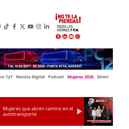
ro TyT
Revista Digital
Podcast
Mujeres 2026
Directorio Exp
Mujeres que abren camino en el
autotransporte