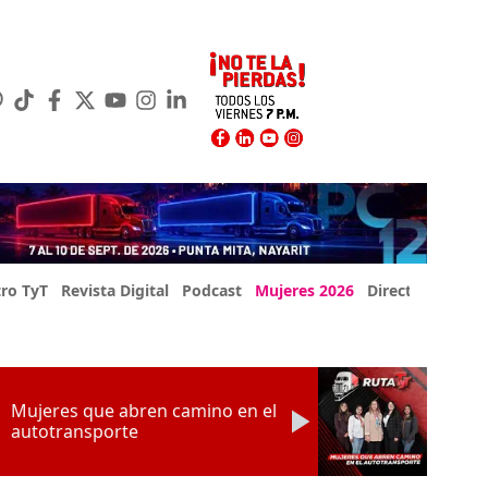
ro TyT
Revista Digital
Podcast
Mujeres 2026
Directorio Exp
Mujeres que abren camino en el
autotransporte