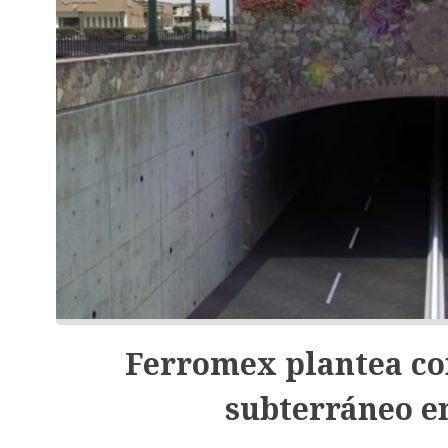
Ferromex plantea co
subterráneo e