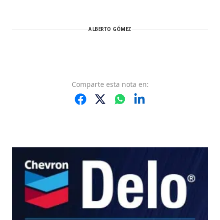
ALBERTO GÓMEZ
Comparte
esta nota
en: