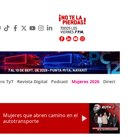
ro TyT
Revista Digital
Podcast
Mujeres 2026
Directorio Exp
Mujeres que abren camino en el
autotransporte