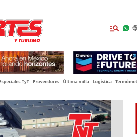
Especiales TyT
Proveedores
Última milla
Logística
Termómet