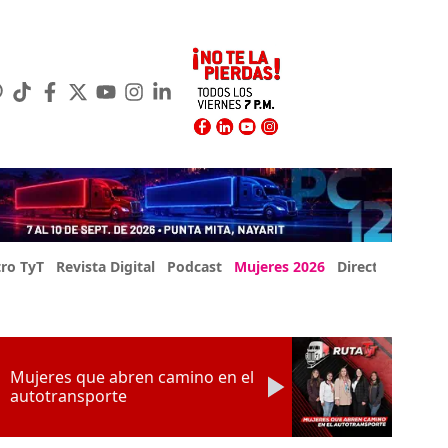
ro TyT
Revista Digital
Podcast
Mujeres 2026
Directorio Exp
Mujeres que abren camino en el
autotransporte