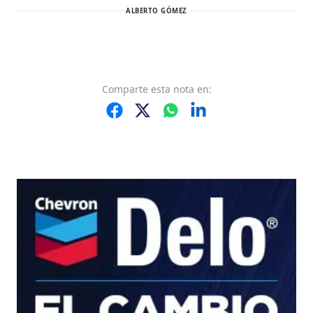
ALBERTO GÓMEZ
Comparte
esta nota
en: