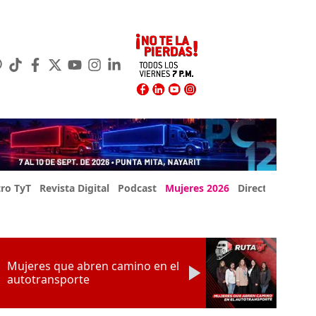
ro TyT
Revista Digital
Podcast
Mujeres 2026
Directorio Exp
Mujeres que abren camino en el
autotransporte