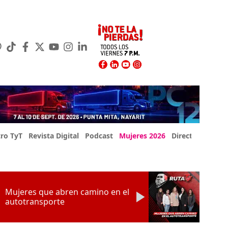
ro TyT
Revista Digital
Podcast
Mujeres 2026
Directorio Exp
Mujeres que abren camino en el
autotransporte