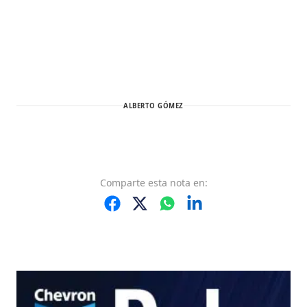
ALBERTO GÓMEZ
Comparte
esta nota
en: