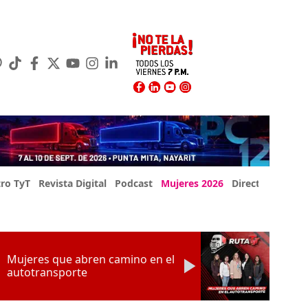
ro TyT
Revista Digital
Podcast
Mujeres 2026
Directorio Exp
Mujeres que abren camino en el
autotransporte