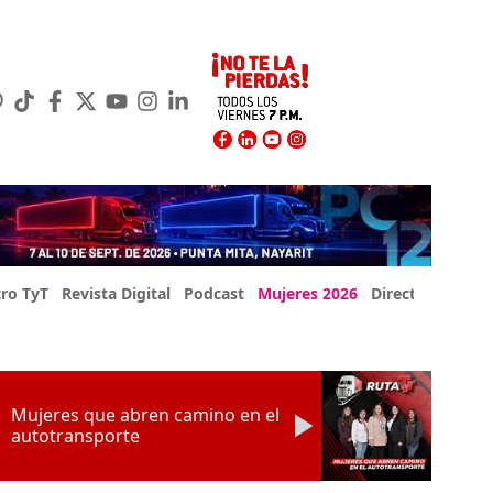
ro TyT
Revista Digital
Podcast
Mujeres 2026
Directorio Exp
Mujeres que abren camino en el
autotransporte