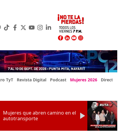
ro TyT
Revista Digital
Podcast
Mujeres 2026
Directorio Exp
Mujeres que abren camino en el
autotransporte