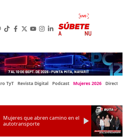
ro TyT
Revista Digital
Podcast
Mujeres 2026
Directorio Exp
Mujeres que abren camino en el
autotransporte