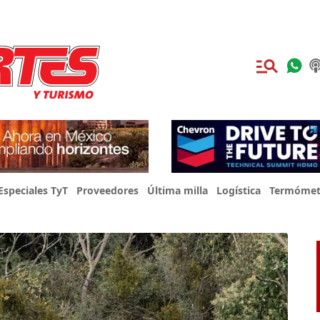
Especiales TyT
Proveedores
Última milla
Logística
Termómet