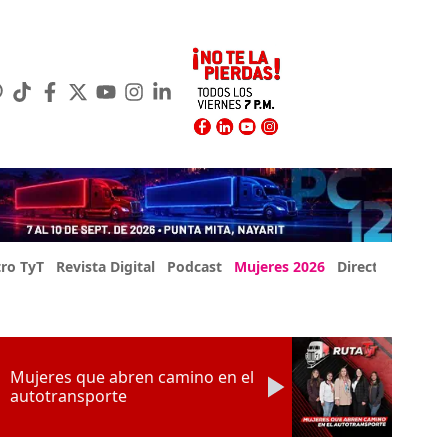
ro TyT
Revista Digital
Podcast
Mujeres 2026
Directorio Exp
Mujeres que abren camino en el
autotransporte