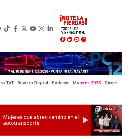
ro TyT
Revista Digital
Podcast
Mujeres 2026
Directorio Exp
Mujeres que abren camino en el
autotransporte