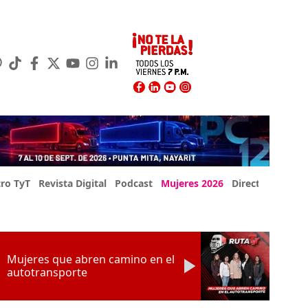
ro TyT
Revista Digital
Podcast
Mujeres 2026
Directorio Exp
Mujeres que abren camino en el
autotransporte