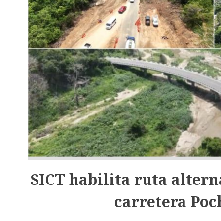
SICT habilita ruta alter
carretera Poc