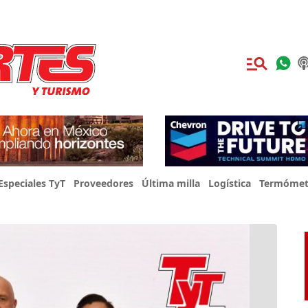
Especiales TyT
Proveedores
Última milla
Logística
Termómet