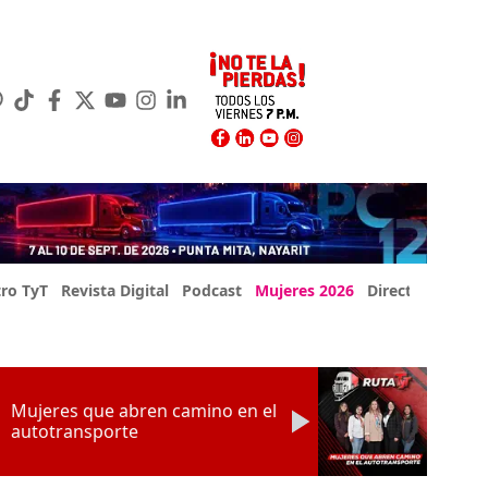
ro TyT
Revista Digital
Podcast
Mujeres 2026
Directorio Exp
Mujeres que abren camino en el
autotransporte