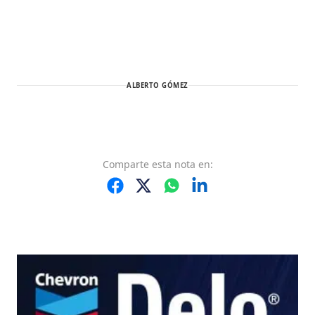
ALBERTO GÓMEZ
Comparte
esta nota
en: