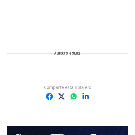
ALBERTO GÓMEZ
Comparte
esta nota
en: