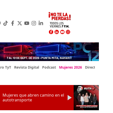
ro TyT
Revista Digital
Podcast
Mujeres 2026
Directorio Exp
Mujeres que abren camino en el
autotransporte