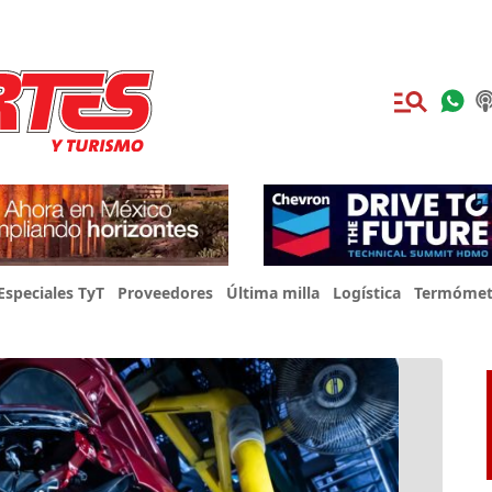
Especiales TyT
Proveedores
Última milla
Logística
Termómet