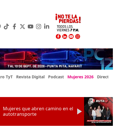
ro TyT
Revista Digital
Podcast
Mujeres 2026
Directorio Exp
Mujeres que abren camino en el
autotransporte