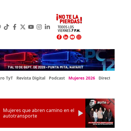
ro TyT
Revista Digital
Podcast
Mujeres 2026
Directorio Exp
Mujeres que abren camino en el
autotransporte