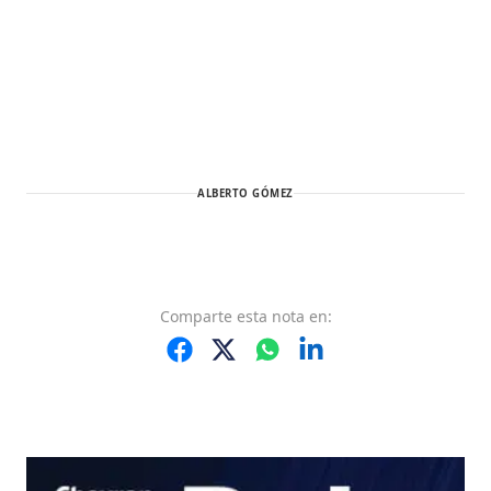
ALBERTO GÓMEZ
Comparte
esta nota
en: